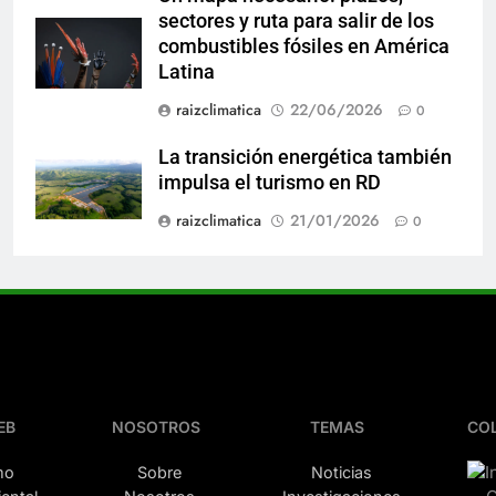
sectores y ruta para salir de los
combustibles fósiles en América
Latina
raizclimatica
22/06/2026
0
La transición energética también
impulsa el turismo en RD
raizclimatica
21/01/2026
0
EB
NOSOTROS
TEMAS
CO
mo
Sobre
Noticias