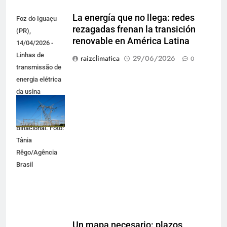
La energía que no llega: redes
Foz do Iguaçu
rezagadas frenan la transición
(PR),
renovable en América Latina
14/04/2026 -
Linhas de
raizclimatica
29/06/2026
0
transmissão de
energia elétrica
da usina
hidrelétrica
Itaipu
Binacional. Foto:
Tânia
Rêgo/Agência
Brasil
Un mapa necesario: plazos,