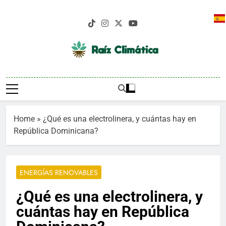
Saltar
al
contenido
Raíz Climática
Medio De Comunicación Pionero En
Informaciones Sobre Cambio Climático
En República Dominicana
Home
»
¿Qué es una electrolinera, y cuántas hay en
República Dominicana?
ENERGÍAS RENOVABLES
¿Qué es una electrolinera, y
cuántas hay en República