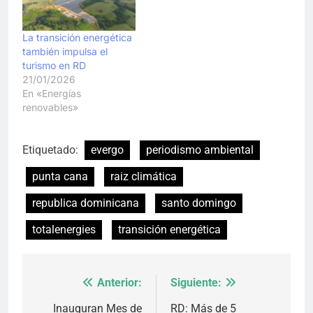
La transición energética
también impulsa el
turismo en RD
21/01/2026
En «Energías
renovables»
Etiquetado:
evergo
periodismo ambiental
punta cana
raiz climática
republica dominicana
santo domingo
totalenergies
transición energética
Anterior:
Siguiente:
Navegación
de
Inauguran Mes de
RD: Más de 5