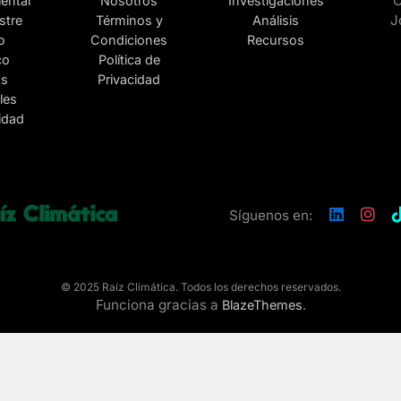
ental
Nosotros
Investigaciones
stre
Términos y
Análisis
o
Condiciones
Recursos
co
Política de
as
Privacidad
les
lidad
Síguenos en:
© 2025 Raíz Climática. Todos los derechos reservados.
Funciona gracias a
.
BlazeThemes