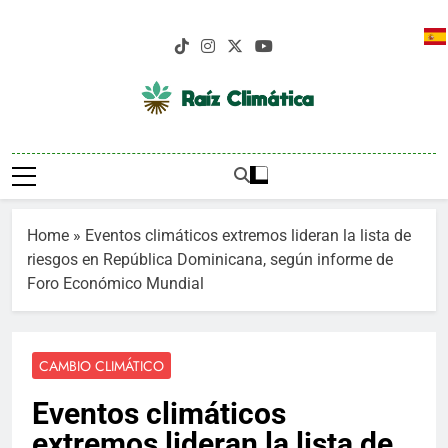
Saltar
al
contenido
Raíz Climática
Medio De Comunicación Pionero En
Informaciones Sobre Cambio Climático
En República Dominicana
Home
»
Eventos climáticos extremos lideran la lista de
riesgos en República Dominicana, según informe de
Foro Económico Mundial
CAMBIO CLIMÁTICO
Eventos climáticos
extremos lideran la lista de