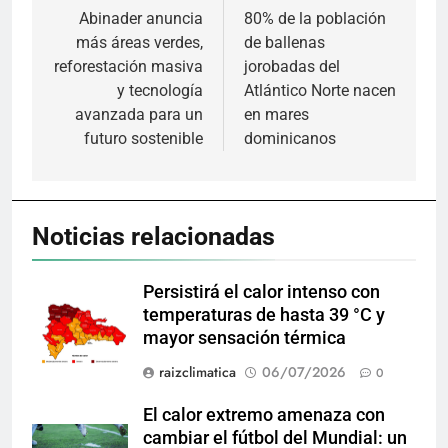
de
Abinader anuncia
80% de la población
más áreas verdes,
de ballenas
entradas
reforestación masiva
jorobadas del
y tecnología
Atlántico Norte nacen
avanzada para un
en mares
futuro sostenible
dominicanos
Noticias relacionadas
Persistirá el calor intenso con
temperaturas de hasta 39 °C y
mayor sensación térmica
raizclimatica
06/07/2026
0
El calor extremo amenaza con
cambiar el fútbol del Mundial: un