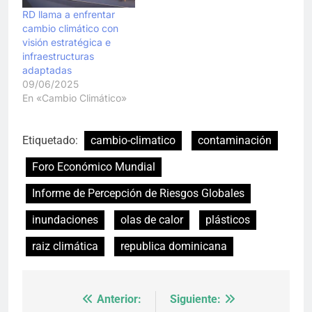
RD llama a enfrentar
cambio climático con
visión estratégica e
infraestructuras
adaptadas
09/06/2025
En «Cambio Climático»
Etiquetado:
cambio-climatico
contaminación
Foro Económico Mundial
Informe de Percepción de Riesgos Globales
inundaciones
olas de calor
plásticos
raiz climática
republica dominicana
Anterior:
Siguiente:
Navegación