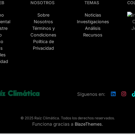
EB
NOSOTROS
TEMAS
CO
mo
Sobre
Noticias
ental
Nosotros
Investigaciones
stre
Términos y
Análisis
o
Condiciones
Recursos
co
Política de
as
Privacidad
les
lidad
Síguenos en:
© 2025 Raíz Climática. Todos los derechos reservados.
Funciona gracias a
.
BlazeThemes