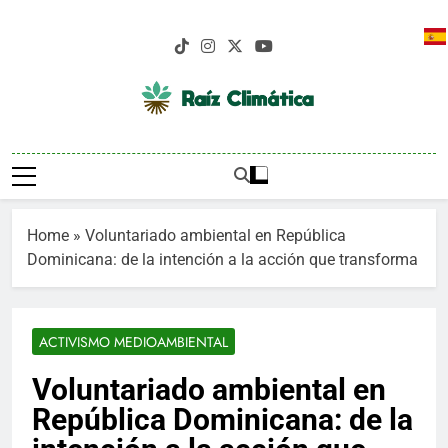
Saltar
al
contenido
Raíz Climática
Medio De Comunicación Pionero En
Informaciones Sobre Cambio Climático
En República Dominicana
Home
»
Voluntariado ambiental en República
Dominicana: de la intención a la acción que transforma
ACTIVISMO MEDIOAMBIENTAL
Voluntariado ambiental en
República Dominicana: de la