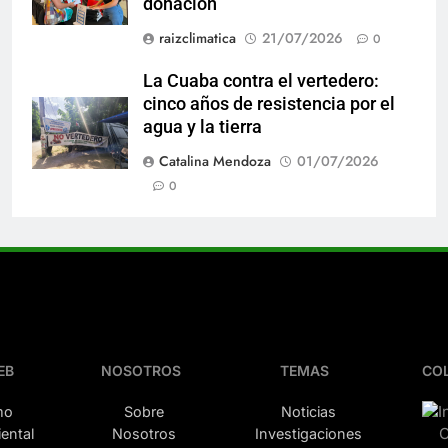
donación
raizclimatica
21/07/2026
0
La Cuaba contra el vertedero:
cinco años de resistencia por el
agua y la tierra
Catalina Mendoza
01/07/2026
0
EB
NOSOTROS
TEMAS
CO
mo
Sobre
Noticias
ental
Nosotros
Investigaciones