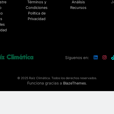
stre
Términos y
Análisis
o
Condiciones
Recursos
co
Política de
as
Privacidad
les
lidad
Síguenos en:
© 2025 Raíz Climática. Todos los derechos reservados.
Funciona gracias a
.
BlazeThemes