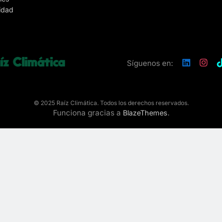
lidad
Síguenos en:
© 2025 Raíz Climática. Todos los derechos reservados.
Funciona gracias a
.
BlazeThemes