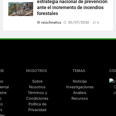
estrategia nacional de prevención
ante el incremento de incendios
forestales
raizclimatica
30/07/2026
0
EB
NOSOTROS
TEMAS
CO
mo
Sobre
Noticias
ental
Nosotros
Investigaciones
stre
Términos y
Análisis
o
Condiciones
Recursos
co
Política de
as
Privacidad
les